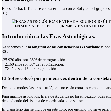
y ha salido del grado cero de Piscis.
En esa fecha, la Tierra se coloca en línea con el Sol y con el grupo e
31).
1948 SOL SALE DE PISCIS (0-1948) Y ENTRA ÚLTIMO 
Introducción a las Eras Astrológicas.
Ya sabemos que
la longitud de las constelaciones es variable
y, por 
30º:
-25.920 años son 360º de retrogradación.
– 2.160 años son 30º de retrogradación.
– 72 años son 1º de retrogradación.
El Sol se colocó por primera vez dentro de la constela
De todos modos, las eras astrológicas no están cortadas como una tarta
Para muchos astrólogos, la era de Aquarius no ha empezado, pues ellos
dependiendo del sistema de coordenadas que se use.
El planisferio que se incluye en este libro, por ejemplo, no sirve para