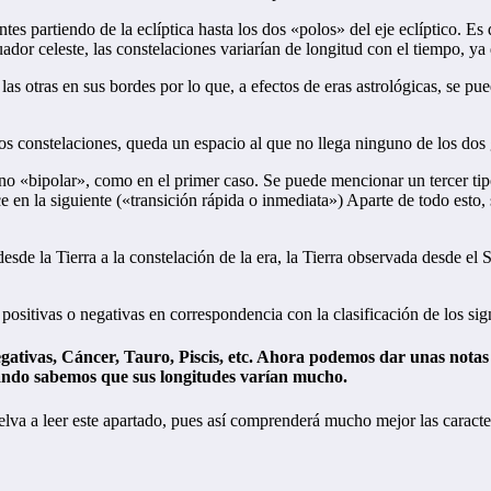
tes partiendo de la eclíptica hasta los dos «polos» del eje eclíptico. Es
uador celeste, las constelaciones variarían de longitud con el tiempo, ya 
s otras en sus bordes por lo que, a efectos de eras astrológicas, se pued
e dos constelaciones, queda un espacio al que no llega ninguno de los dos 
y no «bipolar», como en el primer caso. Se puede mencionar un tercer tip
uce en la siguiente («transición rápida o inmediata») Aparte de todo esto,
esde la Tierra a la constelación de la era, la Tierra observada desde e
 positivas o negativas en correspondencia con la clasificación de los si
egativas, Cáncer, Tauro, Piscis, etc. Ahora podemos dar unas notas a
ando sabemos que sus longitudes varían mucho.
va a leer este apartado, pues así comprenderá mucho mejor las caracter