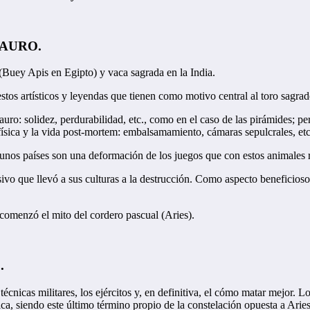
 TAURO.
Buey Apis en Egipto) y vaca sagrada en la India.
tos artísticos y leyendas que tienen como motivo central al toro sagrad
auro: solidez, perdurabilidad, etc., como en el caso de las pirámides; p
e física y la vida post-mortem: embalsamamiento, cámaras sepulcrales, etc
lgunos países son una deformación de los juegos que con estos animales 
o que llevó a sus culturas a la destrucción. Como aspecto beneficioso 
 comenzó el mito del cordero pascual (Aries).
.
técnicas militares, los ejércitos y, en definitiva, el cómo matar mejor. Lo
ica, siendo este último término propio de la constelación opuesta a Aries