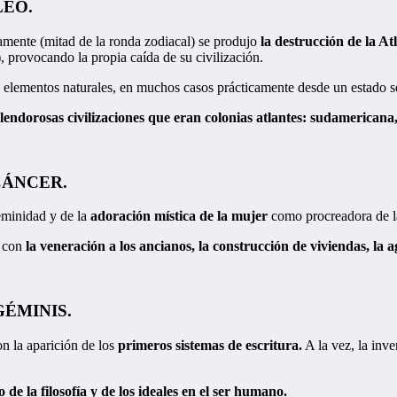
e LEO.
ente (mitad de la ronda zodiacal) se produjo
la destrucción de la At
 provocando la propia caída de su civilización.
elementos naturales, en muchos casos prácticamente desde un estado se
endorosas civilizaciones que eran colonias atlantes: sudamericana, 
e CÁNCER.
feminidad y de la
adoración mística de la mujer
como procreadora de l
a con
la veneración a los ancianos, la construcción de viviendas, la 
e GÉMINIS.
n la aparición de los
primeros sistemas de escritura.
A la vez, la inv
io de la filosofía y de los ideales en el ser humano.