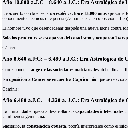
Año 10.800 a.J.C – 8.640 a.J.C.: Era Astrológica d
De acuerdo con la enseñanza esotérica,
hace 13.000 años
aproximadam
conocimientos técnicos que poseía (Aquarius está en oposición a Leo),
El hombre tuvo que desencadenar después una nueva lucha contra los 
Solo los prudentes se escaparon del cataclismo y ocuparon las espl
Cáncer:
Año 8.640 a.J:C: – 6.480 a.J.C.: Era Astrológica d
Corresponde al
auge de las sociedades matriarcales
, del culto a la 
En oposición a Cáncer se encuentra Capricornio
, que se relacion
Géminis:
Año 6.480 a.J.C. – 4.320 a. J.C.: Era Astrológica d
La humanidad empieza a desarrollar sus
capacidades intelectuales
co
la influencia geminiana.
Sagitario, la constelación opuesta,
podría interpretarse como el
inic