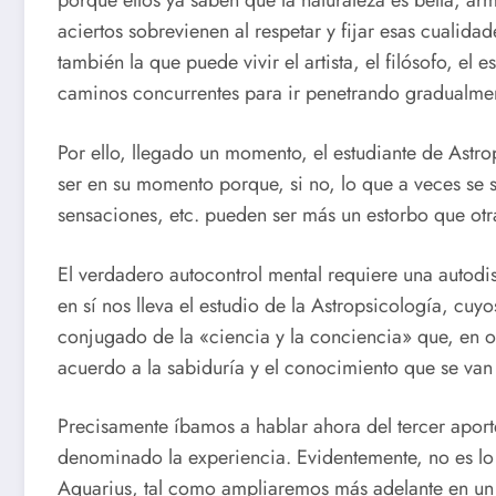
porque ellos ya saben que la naturaleza es bella, arm
aciertos sobrevienen al respetar y fijar esas cualida
también la que puede vivir el artista, el filósofo, el e
caminos concurrentes para ir penetrando gradualment
Por ello, llegado un momento, el estudiante de Astro
ser en su momento porque, si no, lo que a veces se su
sensaciones, etc. pueden ser más un estorbo que otr
El verdadero autocontrol mental requiere una autodis
en sí nos lleva el estudio de la Astropsicología, cu
conjugado de la «ciencia y la conciencia» que, en otr
acuerdo a la sabiduría y el conocimiento que se van
Precisamente íbamos a hablar ahora del tercer aport
denominado la experiencia. Evidentemente, no es lo
Aquarius, tal como ampliaremos más adelante en un 