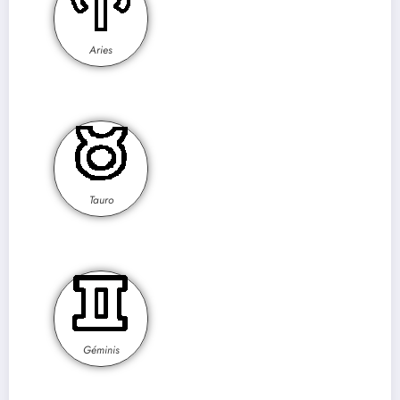
Aries
Tauro
Géminis