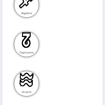
Sagitario
Capricornio
Acuario