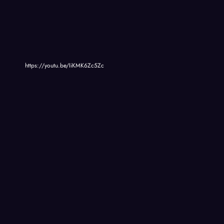
https://youtu.be/IiKMK6Zc5Zc