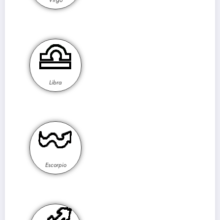
Virgo
Libra
Escorpio