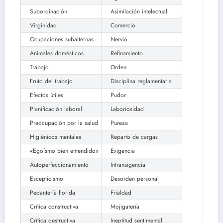
Subordinación
Asimilación intelectual
Virginidad
Comercio
Ocupaciones subalternas
Nervio
Animales domésticos
Refinamiento
Trabajo
Orden
Fruto del trabajo
Disciplina reglamentaria
Efectos útiles
Pudor
Planificación laboral
Laboriosidad
Preocupación por la salud
Pureza
Higiénicos mentales
Reparto de cargas
«Egoísmo bien entendido»
Exigencia
Autoperfeccionamiento
Intransigencia
Escepticismo
Desorden personal
Pedantería florida
Frialdad
Crítica constructiva
Mojigatería
Crítica destructiva
Ineptitud sentimental