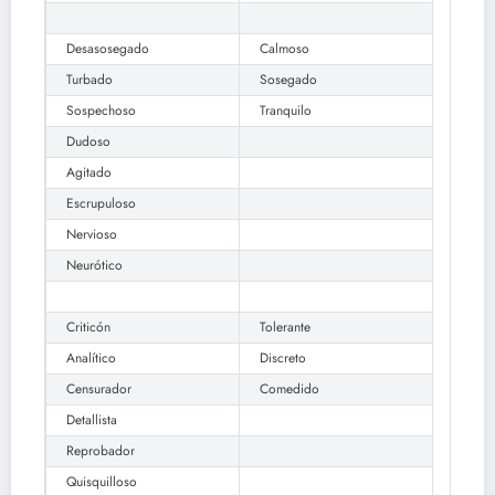
Desasosegado
Calmoso
Turbado
Sosegado
Sospechoso
Tranquilo
Dudoso
Agitado
Escrupuloso
Nervioso
Neurótico
Criticón
Tolerante
Analítico
Discreto
Censurador
Comedido
Detallista
Reprobador
Quisquilloso