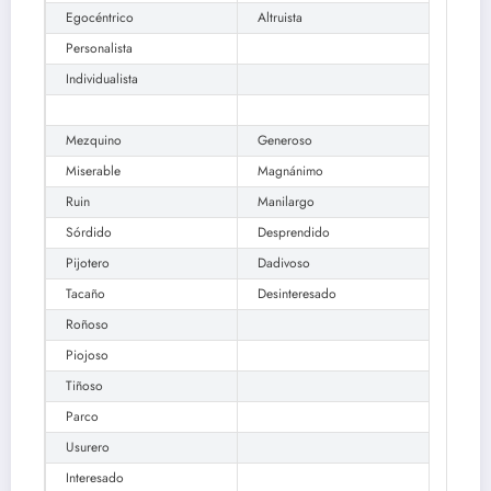
Egocéntrico
Altruista
Personalista
Individualista
Mezquino
Generoso
Miserable
Magnánimo
Ruin
Manilargo
Sórdido
Desprendido
Pijotero
Dadivoso
Tacaño
Desinteresado
Roñoso
Piojoso
Tiñoso
Parco
Usurero
Interesado