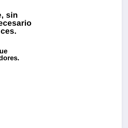
, sin
ecesario
lces.
que
dores.