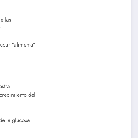
e las
r.
zúcar “alimenta”
estra
crecimiento del
.
de la glucosa