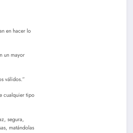
an en hacer lo
on un mayor
os válidos.”
e cualquier tipo
az, segura,
osas, matándolas