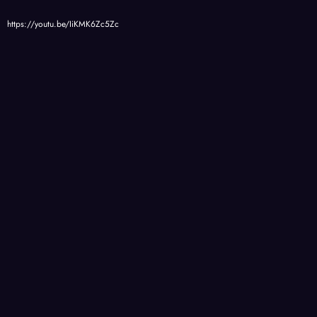
https://youtu.be/IiKMK6Zc5Zc