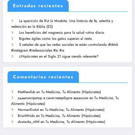
Entradas recientes
La aparición de Rut la Moabita: Una historia de fe, valentía y
redención en la Biblia (ES)
Los beneficios del magnesio para la salud rutina diaria.
Bigotes ágiles como los gatos superan al resto.
5 señales de que las redes sociales te están controlando #tiktok
#instagram #redessociales #ai #ia
¿Hipócrates en el Siglo 21 sigue siendo relevante?
Comentarios recientes
Matthewfub
en
Tu Medicina, Tu Alimento (Hipócrates)
администратор в санкт-петербурге вакансии
en
Tu Medicina, Tu
Alimento (Hipócrates)
NormanEnAst
en
Tu Medicina, Tu Alimento (Hipócrates)
BrianWrido
en
Tu Medicina, Tu Alimento (Hipócrates)
dostavka_nlMl
en
Tu Medicina, Tu Alimento (Hipócrates)