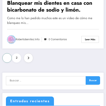
Blanquear mis dientes en casa con
bicarbonato de sodio y limón.
Como me lo han pedido muchos este es un video de cómo me
blanqueo mis…
Robertobenitez.info
0 Comentarios
Leer Más
Paginación
1
2
de
entradas
Entradas recientes