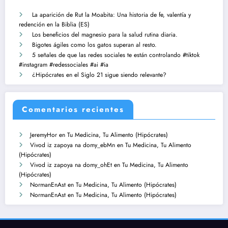
La aparición de Rut la Moabita: Una historia de fe, valentía y
redención en la Biblia (ES)
Los beneficios del magnesio para la salud rutina diaria.
Bigotes ágiles como los gatos superan al resto.
5 señales de que las redes sociales te están controlando #tiktok
#instagram #redessociales #ai #ia
¿Hipócrates en el Siglo 21 sigue siendo relevante?
Comentarios recientes
JeremyHor
en
Tu Medicina, Tu Alimento (Hipócrates)
Vivod iz zapoya na domy_ebMn
en
Tu Medicina, Tu Alimento
(Hipócrates)
Vivod iz zapoya na domy_ohEt
en
Tu Medicina, Tu Alimento
(Hipócrates)
NormanEnAst
en
Tu Medicina, Tu Alimento (Hipócrates)
NormanEnAst
en
Tu Medicina, Tu Alimento (Hipócrates)