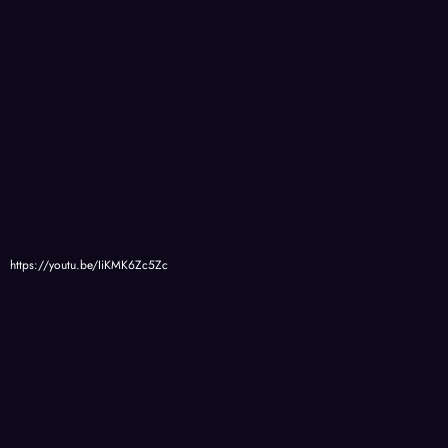
https://youtu.be/IiKMK6Zc5Zc