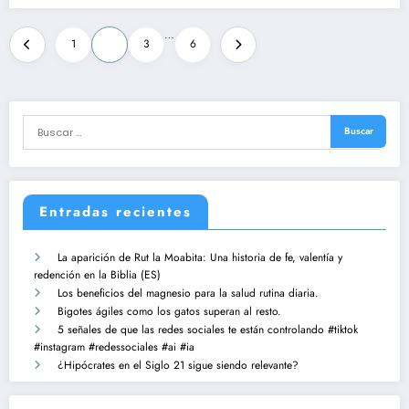
Paginación
…
1
2
3
6
de
entradas
Entradas recientes
La aparición de Rut la Moabita: Una historia de fe, valentía y
redención en la Biblia (ES)
Los beneficios del magnesio para la salud rutina diaria.
Bigotes ágiles como los gatos superan al resto.
5 señales de que las redes sociales te están controlando #tiktok
#instagram #redessociales #ai #ia
¿Hipócrates en el Siglo 21 sigue siendo relevante?