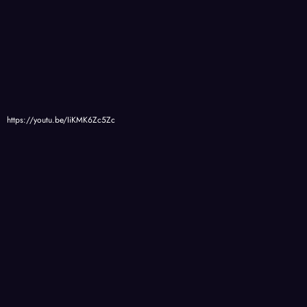
https://youtu.be/IiKMK6Zc5Zc